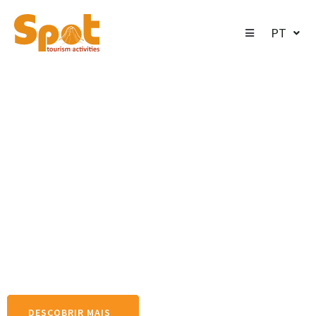
PT
01
Spot Tours
Descubra a beleza dos
Açores!
DESCOBRIR MAIS