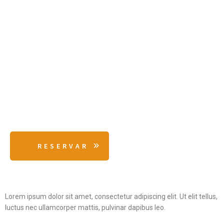
04
O que fazer
Venha
experienciar a magia
dos Açores
com a Spot Tours!
RESERVAR
Lorem ipsum dolor sit amet, consectetur adipiscing elit. Ut elit tellus,
luctus nec ullamcorper mattis, pulvinar dapibus leo.