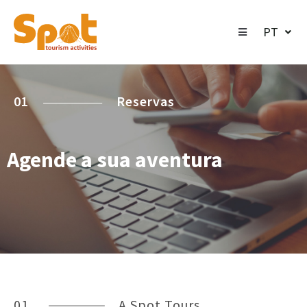
PT
01
Reservas
Agende a sua aventura
01
A Spot Tours